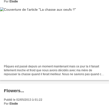
Par
Elodie
Pâques est passé depuis un moment maintenant mais ce jour la il faisait
tellement moche et froid que nous avons décidés avec ma mère de
repousser la chasse quand il ferait meilleur. Nous ne savions pas quand ce
serait mais ça devait être dans les 15 jours...
Flowers...
Publié le 02/05/2013 à 01:22
Par
Elodie