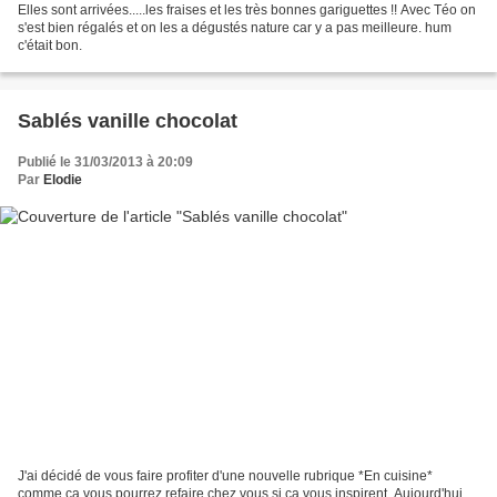
Elles sont arrivées.....les fraises et les très bonnes gariguettes !! Avec Téo on
s'est bien régalés et on les a dégustés nature car y a pas meilleure. hum
c'était bon.
Sablés vanille chocolat
Publié le 31/03/2013 à 20:09
Par
Elodie
J'ai décidé de vous faire profiter d'une nouvelle rubrique *En cuisine*
comme ça vous pourrez refaire chez vous si ça vous inspirent. Aujourd'hui