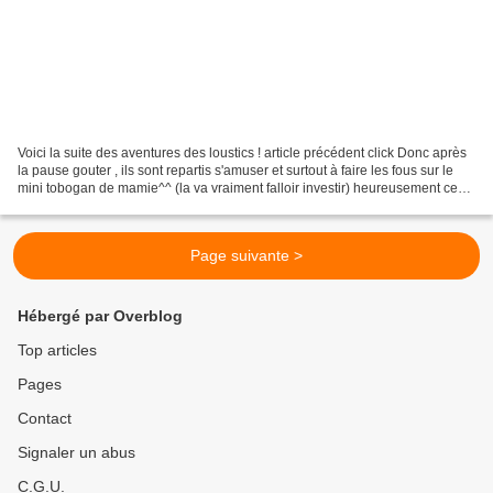
Voici la suite des aventures des loustics ! article précédent click Donc après
la pause gouter , ils sont repartis s'amuser et surtout à faire les fous sur le
mini tobogan de mamie^^ (la va vraiment falloir investir) heureusement ce
n'est pas ça qui les...
Page suivante >
Hébergé par Overblog
Top articles
Pages
Contact
Signaler un abus
C.G.U.