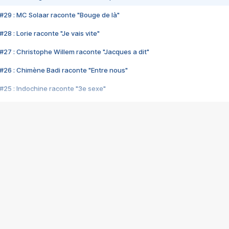
#29 : MC Solaar raconte "Bouge de là"
28 : Lorie raconte "Je vais vite"
#27 : Christophe Willem raconte "Jacques a dit"
#26 : Chimène Badi raconte "Entre nous"
#25 : Indochine raconte "3e sexe"
#24 : Zaho raconte "C'est chelou"
#23 : Patrick Bruel raconte "Au café des délices"
#22 : Kyo raconte "Le chemin"
#21 : Nolwenn Leroy raconte "Cassé"
#20 : Patrick Hernandez raconte "Born to be alive"
#19 : Lorie raconte "Près de moi"
#18 : Michael Jones raconte "A nos actes manqués" (avec Jean-Jacque