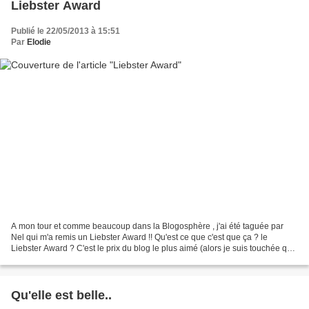
Liebster Award
Publié le 22/05/2013 à 15:51
Par
Elodie
A mon tour et comme beaucoup dans la Blogosphère , j'ai été taguée par
Nel qui m'a remis un Liebster Award !! Qu'est ce que c'est que ça ? le
Liebster Award ? C'est le prix du blog le plus aimé (alors je suis touchée que
Nel m'ai taguée) car je peux pas...
Qu'elle est belle..