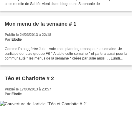
cette recette de Sablés vient d'une blogueuse Stephanie de
www.stephaniieluvshopping.com Sur son blog si...
Mon menu de la semaine # 1
Publié le 24/03/2013 à 22:18
Par
Elodie
Comme l'a suggérée Julie , voici mon planning repas pour la semaine. Je
participe donc au groupe FB * A table cette semaine * et ça fera aussi pour la
communauté * les menus de la semaine * créee par Julie aussi. . . Lundi
midi : Cantine Téo Lundi soir...
Téo et Charlotte # 2
Publié le 17/03/2013 à 23:57
Par
Elodie