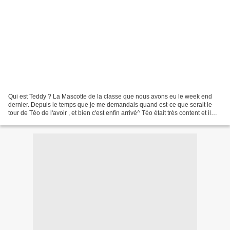
Qui est Teddy ? La Mascotte de la classe que nous avons eu le week end
dernier. Depuis le temps que je me demandais quand est-ce que serait le
tour de Téo de l'avoir , et bien c'est enfin arrivé^ Téo était très content et il
nous a suivi durant tout le...